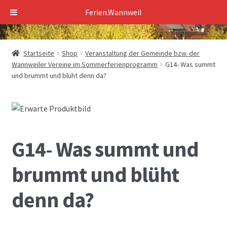
Ferien.Wannweil
Zur
Zum
Navigation
Inhalt
springen
springen
Startseite
Shop
Veranstaltung der Gemeinde bzw. der
Wannweiler Vereine im Sommerferienprogramm
G14- Was summt
und brummt und blüht denn da?
G14- Was summt und
brummt und blüht
denn da?