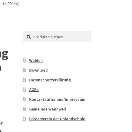
 14.00 Uhr)
eins
Suche
Suche
nach:
ng
Wahlen
0
Download
Datenschutzerklärung
AGBs
Kontaktaufnahme/Impressum
Gemeinde Wannweil
Förderverein der Uhlandschule
er
in