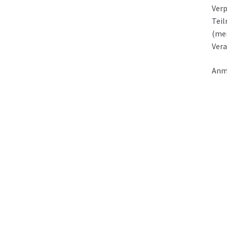
Verp
Teil
(men
Ver
Anm