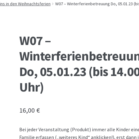
d
Ferienbetreuung des Fördervereins
Kasse
ns in den Weihnachtsferien
W07 – Winterferienbetreuung Do, 05.01.23 (bis
ung der Theaterveranstaltungen „Heute Häutung!“ des Förderver
W07 –
Winterferienbetreuu
enprogramm
Verkäufer-Seite
Do, 05.01.23 (bis 14.0
 der Europawahl vom 26.05.2019
Warenkorb
Uhr)
16,00
€
Bei jeder Veranstaltung (Produkt) immer alle Kinder ein
Familie erfassen („weiteres Kind“ anklicken!), erst dann 