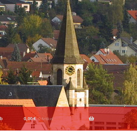
rb
0,00
€
0 Artikel