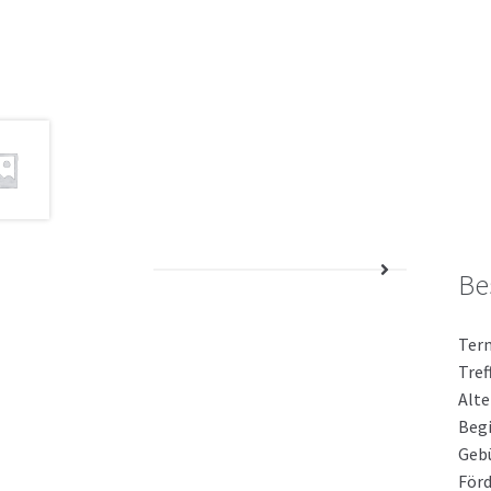
Be
Te
Tre
Alt
Beg
Gebü
Förd