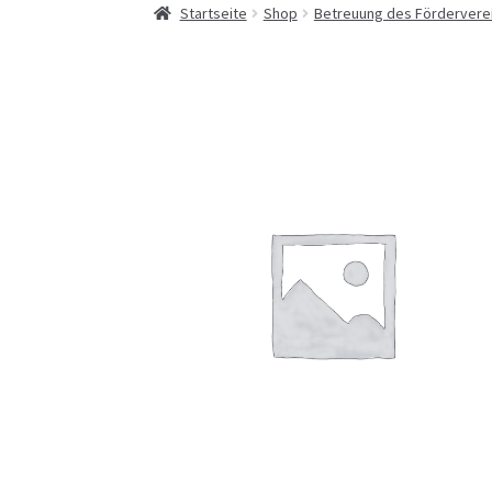
Start
AGBs
Datenschutzerklärung
Downloa
Startseite
Shop
Betreuung des Förderverei
Kontaktaufnahme/Impressum
Mein Konto
Mithilfe beim Aufbau/Abbau und der Bewirt
der Uhlandschule
Schokoladenschaustück
Shop
Sommerferi
Wahlen – Ergebnis der Kommunalwahlen und