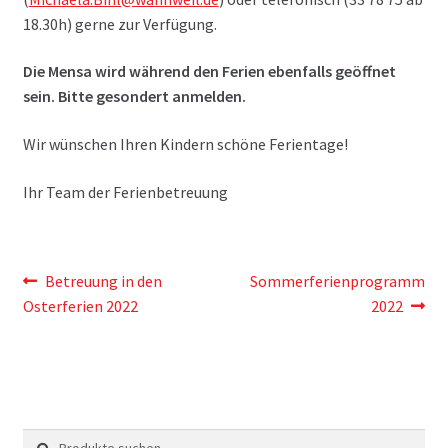
18.30h) gerne zur Verfügung.
Die Mensa wird während den Ferien ebenfalls geöffnet
sein. Bitte gesondert anmelden.
Wir wünschen Ihren Kindern schöne Ferientage!
Ihr Team der Ferienbetreuung
Beitragsnavigation
Vorheriger
Nächster
Betreuung in den
Sommerferienprogramm
Beitrag:
Beitrag:
Osterferien 2022
2022
Suche
Suche