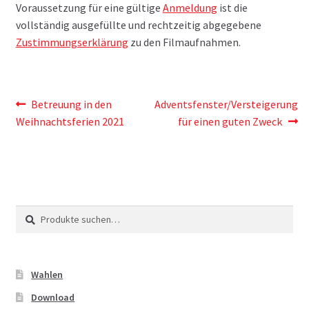
Voraussetzung für eine gültige
Anmeldung
ist die
vollständig ausgefüllte und rechtzeitig abgegebene
Zustimmungserklärung
zu den Filmaufnahmen.
Beitragsnavigation
Vorheriger
Nächster
Betreuung in den
Adventsfenster/Versteigerung
Beitrag:
Beitrag:
Weihnachtsferien 2021
für einen guten Zweck
Suche
Suche
nach:
Wahlen
Download