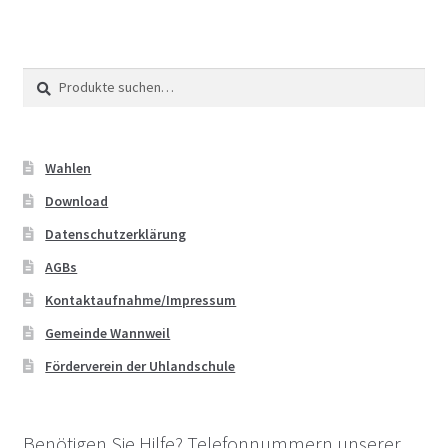
Suche
Suche
nach:
Wahlen
Download
Datenschutzerklärung
AGBs
Kontaktaufnahme/Impressum
Gemeinde Wannweil
Förderverein der Uhlandschule
Benötigen Sie Hilfe? Telefonnummern unserer