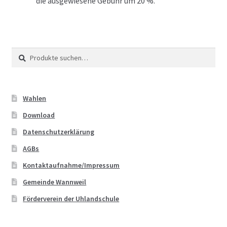
die ausgewiesene Gebühr um 20 %.
Suche
Suche
nach:
Wahlen
Download
Datenschutzerklärung
AGBs
Kontaktaufnahme/Impressum
Gemeinde Wannweil
Förderverein der Uhlandschule