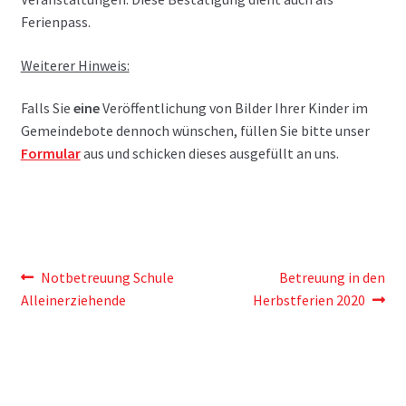
Ferienpass.
Weiterer Hinweis:
Falls Sie
eine
Veröffentlichung von Bilder Ihrer Kinder im
Gemeindebote dennoch wünschen, füllen Sie bitte unser
Formular
aus und schicken dieses ausgefüllt an uns.
Beitragsnavigation
Vorheriger
Nächster
Notbetreuung Schule
Betreuung in den
Beitrag:
Beitrag:
Alleinerziehende
Herbstferien 2020