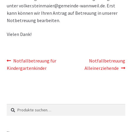
unter volker.steinmaier@gemeinde-wannweil.de. Erst
kann können wir Ihren Antrag auf Betreuung in unserer
Notbetreuung bearbeiten.
Vielen Dank!
Beitragsnavigation
Vorheriger
Nächster
Notfallbetreuung für
Notfallbetreuung
Beitrag:
Beitrag:
Kindergartenkinder
Alleinerziehende
Suche
Suche
nach: